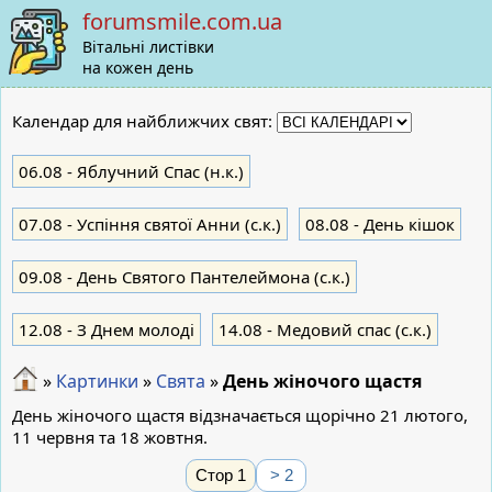
forumsmile.com.ua
Вітальні листівки
на кожен день
Календар для найближчих свят:
06.08
- Яблучний Cпас (н.к.)
07.08
- Успіння святої Анни (с.к.)
08.08
- День кішок
09.08
- День Святого Пантелеймона (с.к.)
12.08
- З Днем молоді
14.08
- Медовий спас (с.к.)
»
Картинки
»
Свята
»
День жіночого щастя
День жіночого щастя відзначається щорічно 21 лютого,
11 червня та 18 жовтня.
Стор 1
> 2