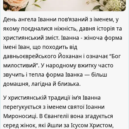
День ангела Іванни пов’язаний з іменем, у
якому поєдналися ніжність, давня історія та
християнський зміст. Іванна - жіноча форма
імені Іван, що походить від
давньоєврейського Йоханан і означає “Бог
милостивий”. У народному вжитку часто
звучить і тепла форма Іванка — більш
домашня, лагідна й близька.
У християнській традиції ім’я Іванна
перегукується з іменем святої Іоанни
Мироносиці. В Євангелії вона згадується
серед жінок, які йшли за Ісусом Христом,