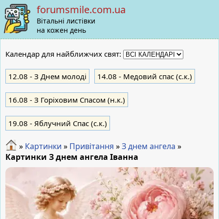
forumsmile.com.ua
Вітальні листівки
на кожен день
Календар для найближчих свят:
12.08
- З Днем молоді
14.08
- Медовий спас (с.к.)
16.08
- З Горіховим Спасом (н.к.)
19.08
- Яблучний Cпас (с.к.)
»
Картинки
»
Привітання
»
З днем ангела
»
Картинки З днем ангела Іванна