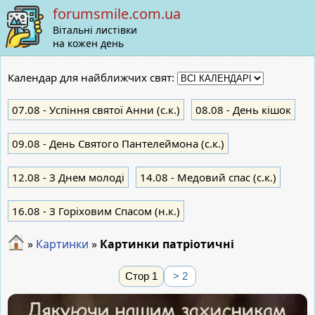
forumsmile.com.ua
Вітальні листівки
на кожен день
Календар для найближчих свят:
07.08
- Успіння святої Анни (с.к.)
08.08
- День кішок
09.08
- День Святого Пантелеймона (с.к.)
12.08
- З Днем молоді
14.08
- Медовий спас (с.к.)
16.08
- З Горіховим Спасом (н.к.)
»
Картинки
»
Картинки патріотичні
Стор 1
> 2