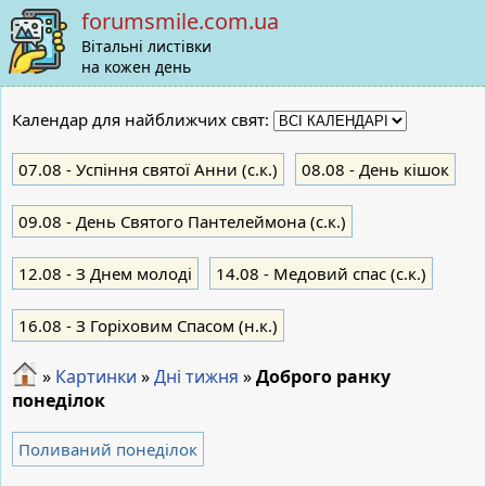
forumsmile.com.ua
Вітальні листівки
на кожен день
Календар для найближчих свят:
07.08
- Успіння святої Анни (с.к.)
08.08
- День кішок
09.08
- День Святого Пантелеймона (с.к.)
12.08
- З Днем молоді
14.08
- Медовий спас (с.к.)
16.08
- З Горіховим Спасом (н.к.)
»
Картинки
»
Дні тижня
»
Доброго ранку
понеділок
Поливаний понеділок