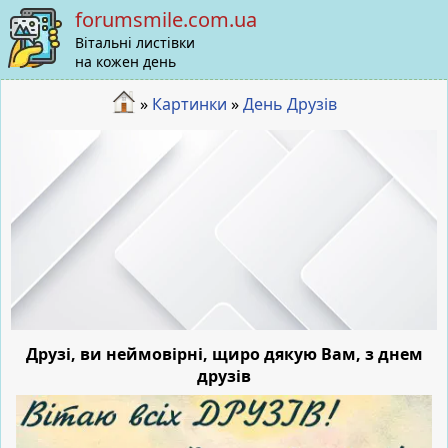
forumsmile.com.ua
Вітальні листівки
на кожен день
»
Картинки
»
День Друзів
Друзі, ви неймовірні, щиро дякую Вам, з днем
друзів