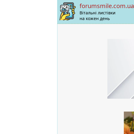
forumsmile.com.ua
Вітальні листівки
на кожен день