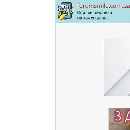
forumsmile.com.ua
Вітальні листівки
на кожен день