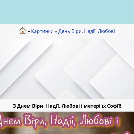
»
Картинки
»
День Віри, Надії, Любові
З Днем Віри, Надії, Любові і метері їх Софії!