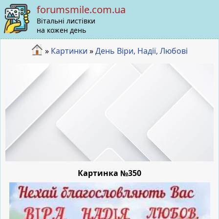
forumsmile.com.ua
Вітальні листівки
на кожен день
»
Картинки
»
День Віри, Надії, Любові
Картинка №350