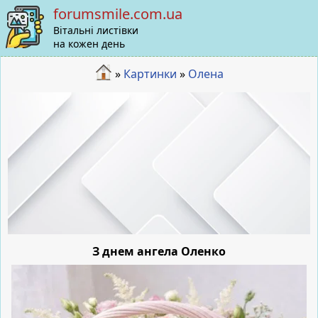
forumsmile.com.ua
Вітальні листівки
на кожен день
»
Картинки
»
Олена
З днем ангела Оленко