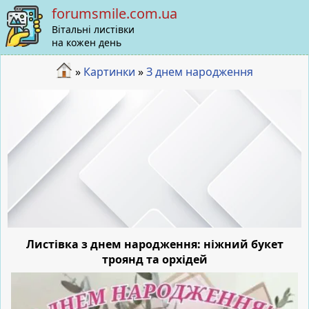
forumsmile.com.ua
Вітальні листівки
на кожен день
»
Картинки
»
З днем народження
Листівка з днем народження: ніжний букет
троянд та орхідей