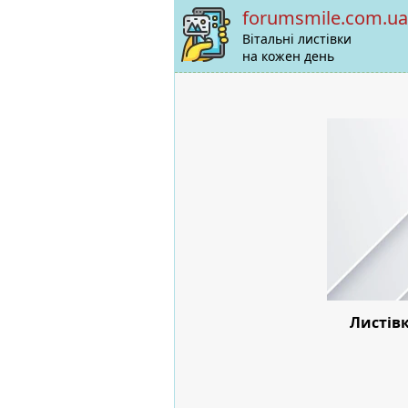
forumsmile.com.ua
Вітальні листівки
на кожен день
Листів