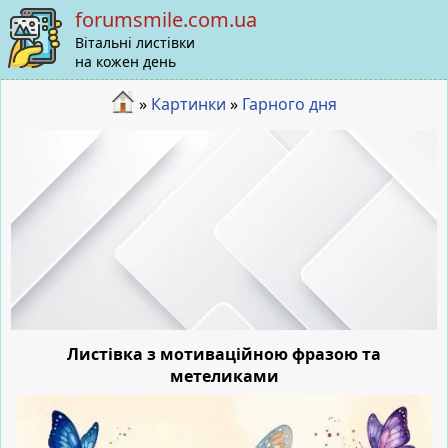
forumsmile.com.ua
Вітальні листівки
на кожен день
»
Картинки
»
Гарного дня
Листівка з мотиваційною фразою та
метеликами