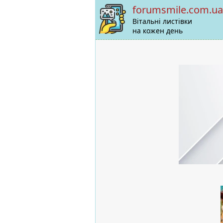
forumsmile.com.ua
Вітальні листівки
на кожен день