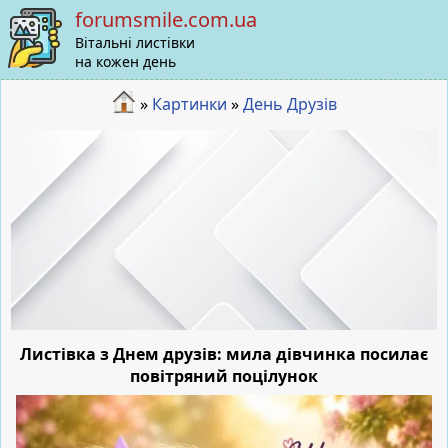
forumsmile.com.ua
Вітальні листівки
на кожен день
»
Картинки
»
День Друзів
Листівка з Днем друзів: мила дівчинка посилає
повітряний поцілунок