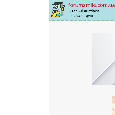
forumsmile.com.ua
Вітальні листівки
на кожен день