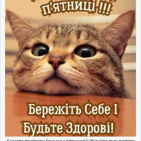
Бажаєте привітати близьких з п'ятницею? Обирайте милу листівку