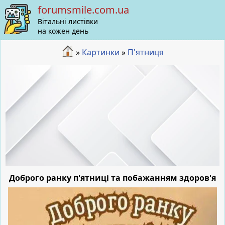
forumsmile.com.ua
Вітальні листівки
на кожен день
»
Картинки
»
П'ятниця
Доброго ранку п'ятниці та побажанням здоров'я