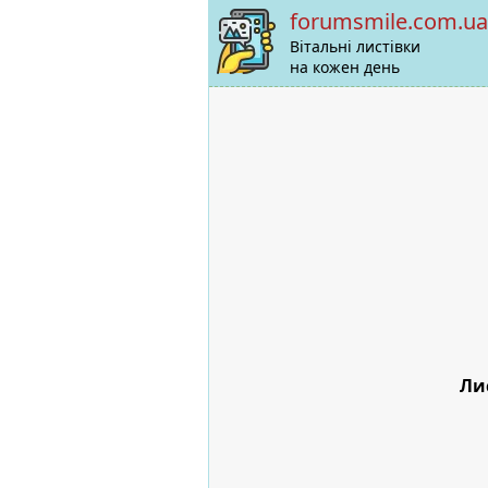
forumsmile.com.ua
Вітальні листівки
на кожен день
Ли