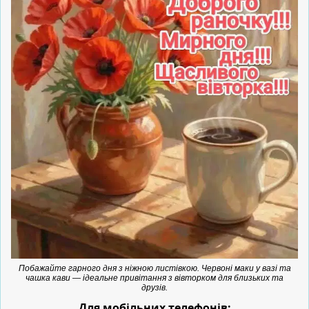
Побажайте гарного дня з ніжною листівкою. Червоні маки у вазі та
чашка кави — ідеальне привітання з вівторком для близьких та
друзів.
Для мобільних телефонів: