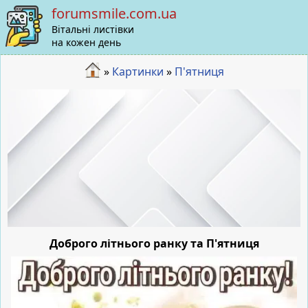
forumsmile.com.ua
Вітальні листівки
на кожен день
»
Картинки
»
П'ятниця
Доброго літнього ранку та П'ятниця