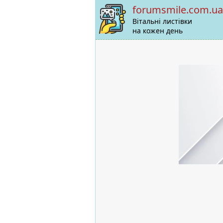
forumsmile.com.ua
Вітальні листівки
на кожен день