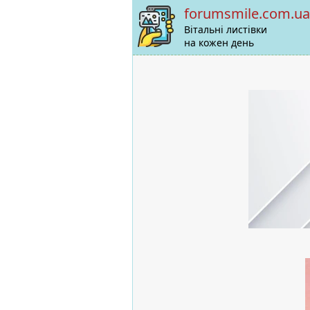
forumsmile.com.ua
Вітальні листівки
на кожен день