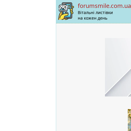
forumsmile.com.ua
Вітальні листівки
на кожен день