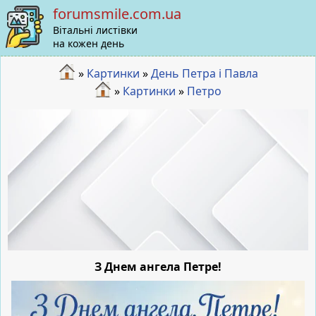
forumsmile.com.ua
Вітальні листівки
на кожен день
»
Картинки
»
День Петра і Павла
»
Картинки
»
Петро
З Днем ангела Петре!