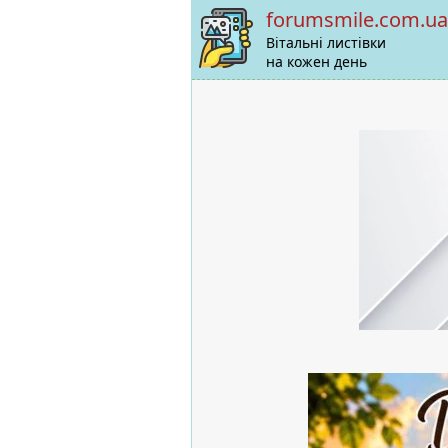
forumsmile.com.ua
Вітальні листівки
на кожен день