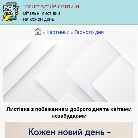
forumsmile.com.ua
Вітальні листівки
на кожен день
»
Картинки
»
Гарного дня
Листівка з побажанням доброго дня та квітами
незабудками