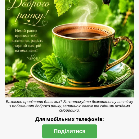
Бажаєте привітати близьких? Завантажуйте безкоштовну листівку
з побажанням доброго ранку, запашною кавою та свіжими ягодами
смородини.
Для мобільних телефонів:
Поділитися