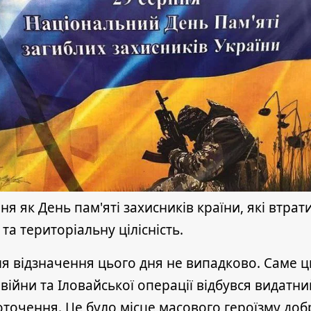
я як День пам'яті захисників країни, які втра
та територіальну цілісність.
я відзначення цього дня не випадково. Саме цьо
 війни та Іловайської операції відбувся видатн
оточення. Це було місце масового героїзму доб