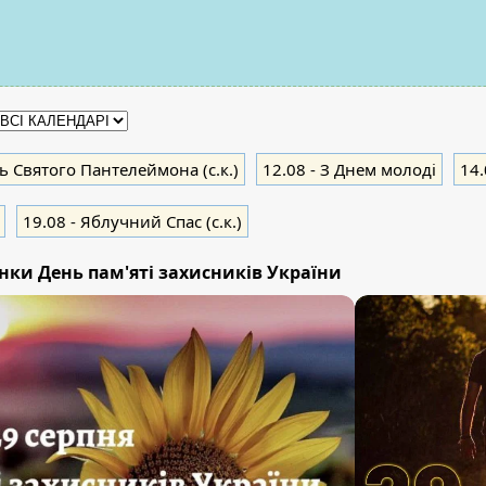
ь Святого Пантелеймона (с.к.)
12.08
- З Днем молоді
14.
19.08
- Яблучний Cпас (с.к.)
нки День пам'яті захисників України