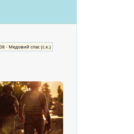
08
- Медовий спас (с.к.)