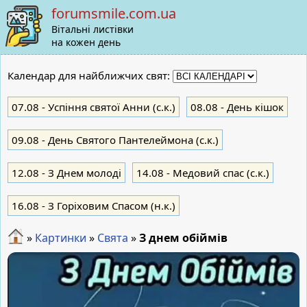
forumsmile.com.ua
Вітальні листівки
на кожен день
Календар для найближчих свят:
07.08
- Успіння святої Анни (с.к.)
08.08
- День кішок
09.08
- День Святого Пантелеймона (с.к.)
12.08
- З Днем молоді
14.08
- Медовий спас (с.к.)
16.08
- З Горіховим Спасом (н.к.)
»
Картинки
»
Свята
»
З днем обіймів