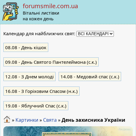
forumsmile.com.ua
Вітальні листівки
на кожен день
Календар для найближчих свят:
08.08
- День кішок
09.08
- День Святого Пантелеймона (с.к.)
12.08
- З Днем молоді
14.08
- Медовий спас (с.к.)
16.08
- З Горіховим Спасом (н.к.)
19.08
- Яблучний Cпас (с.к.)
»
Картинки
»
Свята
»
День захисника України