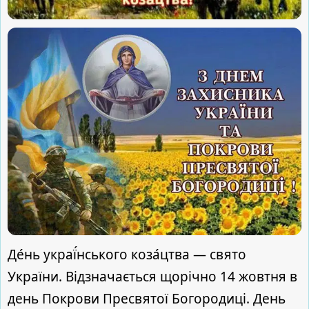
Де́нь украї́нського коза́цтва — свято
України. Відзначається щорічно 14 жовтня в
день Покрови Пресвятої Богородиці. День