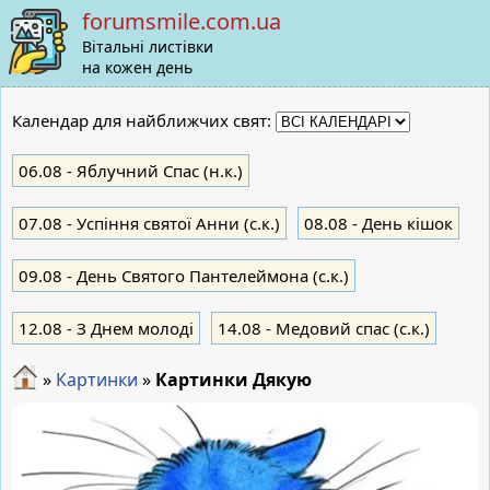
forumsmile.com.ua
Вітальні листівки
на кожен день
Календар для найближчих свят:
06.08
- Яблучний Cпас (н.к.)
07.08
- Успіння святої Анни (с.к.)
08.08
- День кішок
09.08
- День Святого Пантелеймона (с.к.)
12.08
- З Днем молоді
14.08
- Медовий спас (с.к.)
»
Картинки
»
Картинки Дякую