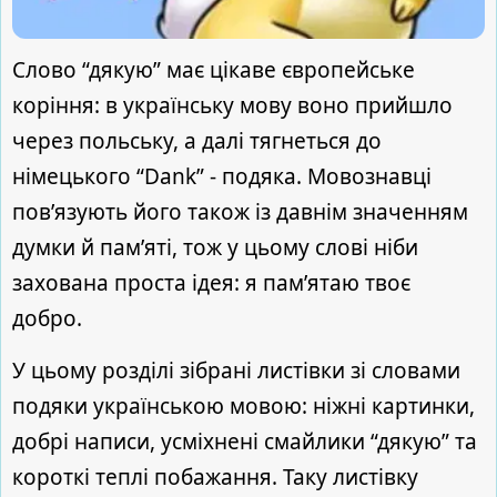
Слово “дякую” має цікаве європейське
коріння: в українську мову воно прийшло
через польську, а далі тягнеться до
німецького “Dank” - подяка. Мовознавці
пов’язують його також із давнім значенням
думки й пам’яті, тож у цьому слові ніби
захована проста ідея: я пам’ятаю твоє
добро.
У цьому розділі зібрані листівки зі словами
подяки українською мовою: ніжні картинки,
добрі написи, усміхнені смайлики “дякую” та
короткі теплі побажання. Таку листівку