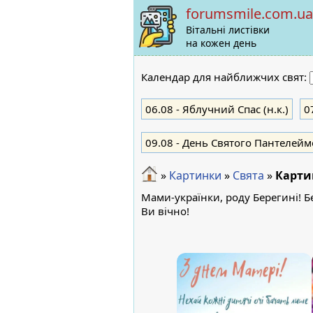
forumsmile.com.ua
Вітальні листівки
на кожен день
Календар для найближчих свят:
06.08
- Яблучний Cпас (н.к.)
0
09.08
- День Святого Пантелеймо
»
Картинки
»
Свята
»
Карти
Мами-українки, роду Берегині! Б
Ви вічно!