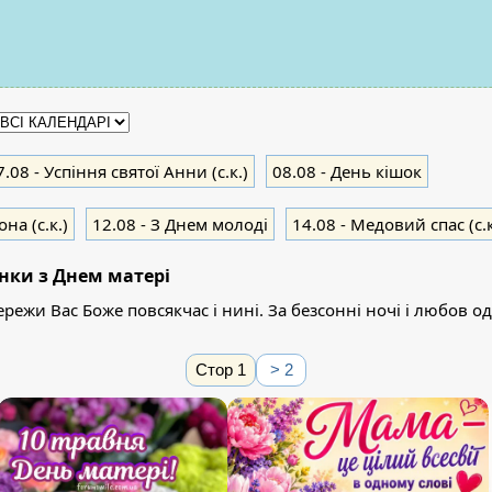
7.08
- Успіння святої Анни (с.к.)
08.08
- День кішок
на (с.к.)
12.08
- З Днем молоді
14.08
- Медовий спас (с.к
нки з Днем матері
ережи Вас Боже повсякчас і нині. За безсонні ночі і любов о
Стор 1
> 2