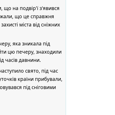
, що на подвір'ї з'явився
важали, що це справжня
захисті міста від сніжних
черу, яка зникала під
айти цю печеру, знаходили
ід часів давнини.
наступило свято, під час
уточків країни прибували,
овувався під сніговими