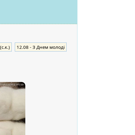
с.к.)
12.08
- З Днем молоді