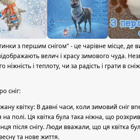
инки з першим снігом" - це чарівне місце, де 
 відображають велич і красу зимового чуда. Не
 ніжність і теплоту, чи за радість і грати в сніж
ро сніг:
ану квітку: В давні часи, коли зимовий сніг в
я на полі. Ця квітка була така ніжна, що розкри
я після снігу. Люди вважали, що ця квітка бул
весну та нове життя.