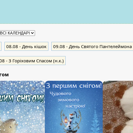
08.08
- День кішок
09.08
- День Святого Пантелеймона (
08
- З Горіховим Спасом (н.к.)
ігом