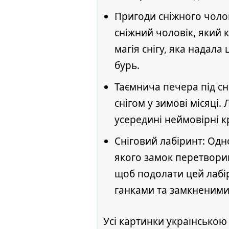
Пригоди сніжного чоловік
сніжний чоловік, який 
магія снігу, яка надала
бурь.
Таємнича печера під сні
снігом у зимові місяці.
усередині неймовірні к
Сніговий лабіринт: Одно
якого замок перетворив
щоб подолати цей лабір
ганками та замкненими
Усі картинки українською