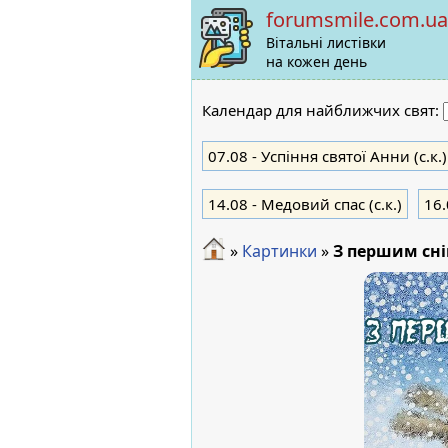
forumsmile.com.ua
Вітальні листівки
на кожен день
Календар для найближчих свят:
07.08
- Успіння святої Анни (с.к.)
14.08
- Медовий спас (с.к.)
16.
»
Картинки
»
З першим сн