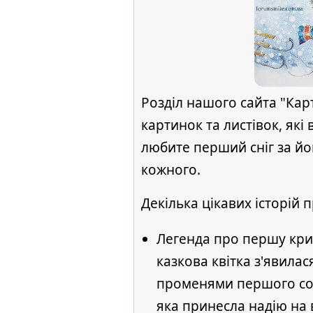
Розділ нашого сайта "Карт
картинок та листівок, які
любите перший сніг за його
кожного.
Декілька цікавих історій п
Легенда про першу криж
казкова квітка з'явилас
променями першого сонц
яка принесла надію на 