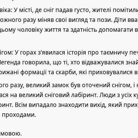
а: У місті, де сніг падав густо, жителі помітили
кожного разу міняв свої вигляд та пози. Діти в
 цьому чоловіку життя та здатність допомагати в 
гом: У горах з'явилася історія про таємничу пе
 Легенда говорила, що ті, хто відважувалися зн
рижані формації та скарби, які приховувалися в
го разу, великий замок був оточений снігом, і 
ся на великий сніговий лабіринт. Люди з усіх к
инт. Всім випадало знаходити вихід, який прих
 проходами.
 мовою.