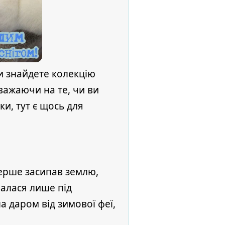
ви знайдете колекцію
зважаючи на те, чи ви
ки, тут є щось для
перше засипав землю,
валася лише під
а даром від зимової феї,