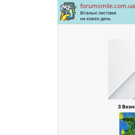
forumsmile.com.ua
Вітальні листівки
на кожен день
З Возн