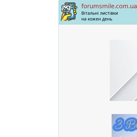
forumsmile.com.ua
Вітальні листівки
на кожен день