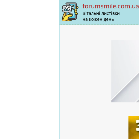
forumsmile.com.ua
Вітальні листівки
на кожен день