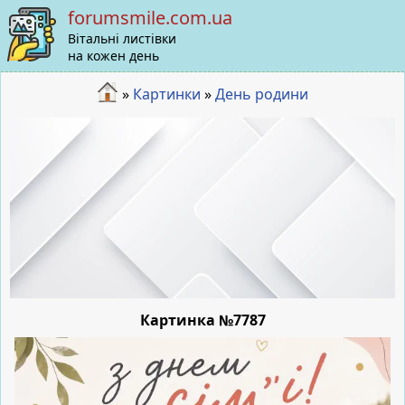
forumsmile.com.ua
Вітальні листівки
на кожен день
»
Картинки
»
День родини
Картинка №7787