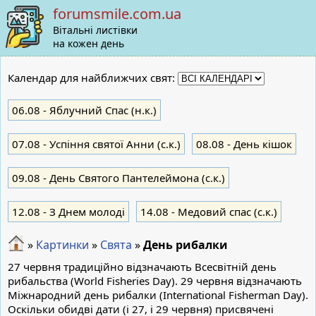
forumsmile.com.ua
Вітальні листівки
на кожен день
Календар для найближчих свят:
06.08
- Яблучний Cпас (н.к.)
07.08
- Успіння святої Анни (с.к.)
08.08
- День кішок
09.08
- День Святого Пантелеймона (с.к.)
12.08
- З Днем молоді
14.08
- Медовий спас (с.к.)
»
Картинки
»
Свята
»
День рибалки
27 червня традиційно відзначають Всесвітній день
рибальства (World Fisheries Day). 29 червня відзначають
Міжнародний день рибалки (International Fisherman Day).
Оскільки обидві дати (і 27, і 29 червня) присвячені